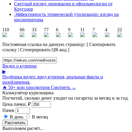
Светлый взгляд: инновации в офтальмологии от
Кругозор
Эффективность термической утилизации: взгляд на
инсинераторы
110
66
33
77
6
9
11
7
4
22
Постоянная ссылка на данную страницу:
[
Скопировать
ссылку
|
Сгенерировать QR-код
]
Видео о курении
▶
Подборка видео: вред курения, реальные факты и
разоблачения.
🔥 50+ млн просмотров
Смотреть →
Калькулятор курильщика
Посчитай, сколько денег уходит на сигареты за месяц и за год.
Цена пачки, ₽
Пачек
В день
В месяц
Рассчитать
Выполняем расчёт...