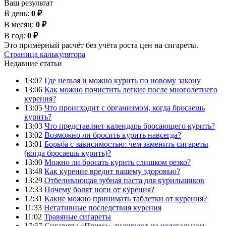
Ваш результат
В день:
0 ₽
В месяц:
0 ₽
В год:
0 ₽
Это примерный расчёт без учёта роста цен на сигареты.
Страница калькулятора
Недавние статьи
13:07
Где нельзя и можно курить по новому закону
13:06
Как можно почистить легкие после многолетнего
курения?
13:05
Что происходит с организмом, когда бросаешь
курить?
13:03
Что представляет календарь бросающего курить?
13:02
Возможно ли бросить курить навсегда?
13:01
Борьба с зависимостью: чем заменить сигареты
(когда бросаешь курить)?
13:00
Можно ли бросать курить слишком резко?
13:48
Как курение вредит вашему здоровью?
13:29
Отбеливающая зубная паста для курильщиков
12:33
Почему болят ноги от курения?
12:31
Какие можно принимать таблетки от курения?
11:33
Негативные последствия курения
11:02
Травяные сигареты
17:57
Сигареты «Прима» лидируют на нелегальном