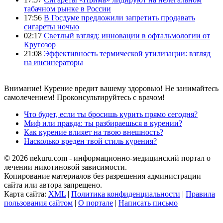
табачном рынке в России
17:56
В Госдуме предложили запретить продавать
сигареты ночью
02:17
Светлый взгляд: инновации в офтальмологии от
Кругозор
21:08
Эффективность термической утилизации: взгляд
на инсинераторы
Внимание! Курение вредит вашему здоровью! Не занимайтесь
самолечением! Проконсультируйтесь с врачом!
Что будет, если ты бросишь курить прямо сегодня?
Миф или правда: ты разбираешься в курении?
Как курение влияет на твою внешность?
Насколько вреден твой стиль курения?
© 2026 nekuru.com - информационно-медицинский портал о
лечении никотиновой зависимости.
Копирование материалов без разрешения администрации
сайта или автора запрещено.
Карта сайта:
XML
|
Политика конфиденциальности
|
Правила
пользования сайтом
|
О портале
|
Написать письмо