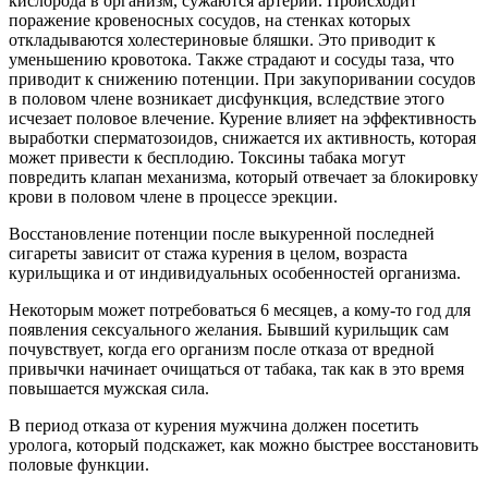
кислорода в организм, сужаются артерии. Происходит
поражение кровеносных сосудов, на стенках которых
откладываются холестериновые бляшки. Это приводит к
уменьшению кровотока. Также страдают и сосуды таза, что
приводит к снижению потенции. При закупоривании сосудов
в половом члене возникает дисфункция, вследствие этого
исчезает половое влечение. Курение влияет на эффективность
выработки сперматозоидов, снижается их активность, которая
может привести к бесплодию. Токсины табака могут
повредить клапан механизма, который отвечает за блокировку
крови в половом члене в процессе эрекции.
Восстановление потенции после выкуренной последней
сигареты зависит от стажа курения в целом, возраста
курильщика и от индивидуальных особенностей организма.
Некоторым может потребоваться 6 месяцев, а кому-то год для
появления сексуального желания. Бывший курильщик сам
почувствует, когда его организм после отказа от вредной
привычки начинает очищаться от табака, так как в это время
повышается мужская сила.
В период отказа от курения мужчина должен посетить
уролога, который подскажет, как можно быстрее восстановить
половые функции.