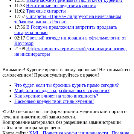
12:31
Какие можно принимать таблетки от курения?
11:33
Негативные последствия курения
11:02
Травяные сигареты
17:57
Сигареты «Прима» лидируют на нелегальном
табачном рынке в России
17:56
В Госдуме предложили запретить продавать
сигареты ночью
02:17
Светлый взгляд: инновации в офтальмологии от
Кругозор
21:08
Эффективность термической утилизации: взгляд
на инсинераторы
Внимание! Курение вредит вашему здоровью! Не занимайтесь
самолечением! Проконсультируйтесь с врачом!
Что будет, если ты бросишь курить прямо сегодня?
Миф или правда: ты разбираешься в курении?
Как курение влияет на твою внешность?
Насколько вреден твой стиль курения?
© 2026 nekuru.com - информационно-медицинский портал о
лечении никотиновой зависимости.
Копирование материалов без разрешения администрации
сайта или автора запрещено.
Карта сайта:
XML
|
Политика конфиденциальности
|
Правила