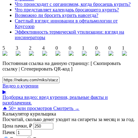
Что происходит с организмом, когда бросаешь курить?
Что представляет календарь бросающего курить?
Возможно ли бросить курить навсегда?
Светлый взгляд: инновации в офтальмологии от
Кругозор
Эффективность термической утилизации: взгляд на
инсинераторы
5
3
2
4
0
0
1
0
0
1
Постоянная ссылка на данную страницу:
[
Скопировать
ссылку
|
Сгенерировать QR-код
]
Видео о курении
▶
Подборка видео: вред курения, реальные факты и
разоблачения.
🔥 50+ млн просмотров
Смотреть →
Калькулятор курильщика
Посчитай, сколько денег уходит на сигареты за месяц и за год.
Цена пачки, ₽
Пачек