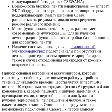
международной базы данных CSE&AHA;
Возможность быстрой печати кардиограммы — аппарат
ЭКГ оборудован интегрированным термопринтером,
поддерживающим бумагу шириной 63 мм,
распечатывать результаты можно непосредственно в
режиме реального времени;
Многофункциональность — модель располагает
современным симулятором ЭКГ для визуальной
демонстрации, функцией автонастройки базовой линии
для корректной печати;
Наличие системы оповещения —
стационарный
электрокардиограф
подает сигналы при отсутствии
ленты в принтере, низком проценте заряда батареи, а
также в случае отсоединения электродов от кожных
покровов пациента.
Прибор оснащен встроенным аккумулятором, который
гарантирует стабильную автономную работу устройства в
течение длительного времени. Поставляется аппарат ЭКГ
вместе с 10 взрослыми электродами (из них 6 грудных и 4 для
конечностей), кабелем пациента и шнуром заземления, 2
предохранителями, отверткой, роликом для бумаги и 1
рулоном термобумаги, пылезащитным чехлом, а также
пакетом документации. Опционально предусмотрена
возможность подключения Carewell к персональному