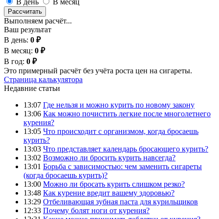
В день
В месяц
Рассчитать
Выполняем расчёт...
Ваш результат
В день:
0 ₽
В месяц:
0 ₽
В год:
0 ₽
Это примерный расчёт без учёта роста цен на сигареты.
Страница калькулятора
Недавние статьи
13:07
Где нельзя и можно курить по новому закону
13:06
Как можно почистить легкие после многолетнего
курения?
13:05
Что происходит с организмом, когда бросаешь
курить?
13:03
Что представляет календарь бросающего курить?
13:02
Возможно ли бросить курить навсегда?
13:01
Борьба с зависимостью: чем заменить сигареты
(когда бросаешь курить)?
13:00
Можно ли бросать курить слишком резко?
13:48
Как курение вредит вашему здоровью?
13:29
Отбеливающая зубная паста для курильщиков
12:33
Почему болят ноги от курения?