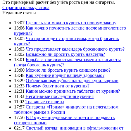
Это примерный расчёт без учёта роста цен на сигареты.
Страница калькулятора
Недавние статьи
13:07
Где нельзя и можно курить по новому закону
13:06
Как можно почистить легкие после многолетнего
курения?
13:05
Что происходит с организмом, когда бросаешь
курить?
13:03
Что представляет календарь бросающего курить?
13:02
Возможно ли бросить курить навсегда?
13:01
Борьба с зависимостью: чем заменить сигареты
(когда бросаешь курить)?
13:00
Можно ли бросать курить слишком резко?
13:48
Как курение вредит вашему здоровью?
13:29
Отбеливающая зубная паста для курильщиков
12:33
Почему болят ноги от курения?
12:31
Какие можно принимать таблетки от курения?
11:33
Негативные последствия курения
11:02
Травяные сигареты
17:57
Сигареты «Прима» лидируют на нелегальном
табачном рынке в России
17:56
В Госдуме предложили запретить продавать
сигареты ночью
02:17
Светлый взгляд: инновации в офтальмологии от