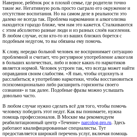
Наверное, ребёнок рос в плохой семье, где родители точно
такие же. Негативную роль просто сыграло его окружение и
отсутствие воспитания. Но на самом деле в реальности это
далеко не всегда так. Проблема наркомании и алкоголизма
находится гораздо ближе, чем нам это кажется. Сталкиваются
с этим абсолютно разные люди и из разных слоёв населения.
В любом случае, если кто-то из ваших близких борется с
подобным недугом, то вы обязаны ему помочь.
К слову, нередко больной человек не воспринимает ситуацию
проблемной и считает, что регулярное употребление алкоголя
в больших количествах, либо и вовсе каких-то наркотиков
является нормой. Человек устроен так, что всегда может найти
оправдания своим слабостям. «Я пью, чтобы отдохнуть и
расслабиться; я употребляю наркотики, чтобы восстановиться
психоэмоционально либо расширить горизонты своего
сознания» и так далее. Подобные фразы можно услышать
довольно часто.
В любом случае нужно сделать всё для того, чтобы помочь
человеку победить этот недуг. Как вы понимаете, нужна
помощь профессионалов. В Москве мы рекомендуем
реабилитационный центр «Течение»
narcolog-pro.ru
. Здесь
работают квалифицированные специалисты. Тут
предоставляется широкий перечень услуг, включая помощь